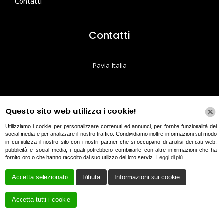
Contatti
Contatti
Pavia Italia
edilhuta@gmail.com
Questo sito web utilizza i cookie!
+39 3479601275
+39 3288641281
Utilizziamo i cookie per personalizzare contenuti ed annunci, per fornire funzionalità dei
social media e per analizzare il nostro traffico. Condividiamo inoltre informazioni sul modo
in cui utilizza il nostro sito con i nostri partner che si occupano di analisi dei dati web,
pubblicità e social media, i quali potrebbero combinarle con altre informazioni che ha
fornito loro o che hanno raccolto dal suo utilizzo dei loro servizi.
Leggi di più
Accetta selezionato
Rifiuta
Informazioni sui cookie
Cookie Policy
Privacy Policy
Accetta tutti i cookie
CREATO DA
LOCAL WEB – AGENZIA WEB MARKETING